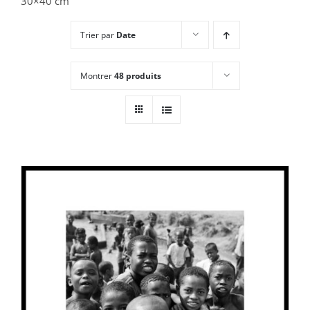
30×40 cm
Trier par
Date
Montrer
48 produits