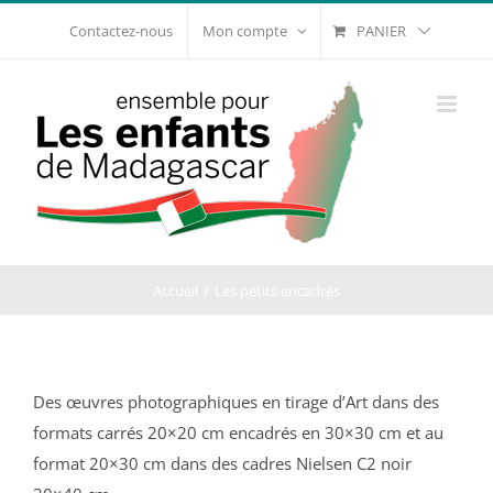
Passer
PANIER
Contactez-nous
Mon compte
au
contenu
Accueil
Les petits encadrés
Des œuvres photographiques en tirage d’Art dans des
formats carrés 20×20 cm encadrés en 30×30 cm et au
format 20×30 cm dans des cadres Nielsen C2 noir