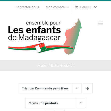
Passer
PANIER
Contactez-nous
Mon compte
au
contenu
Accueil
Elvira Hodier Vil
Trier par
Commande par défaut
Montrer
16 produits