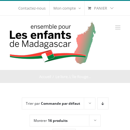
Passer
PANIER
Contactez-nous
Mon compte
au
contenu
Accueil
Le livre, L'Île Rouge...
Trier par
Commande par défaut
Montrer
16 produits