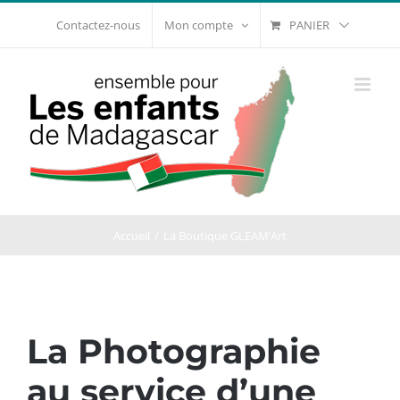
Passer
PANIER
Contactez-nous
Mon compte
au
contenu
Accueil
La Boutique GLEAM’Art
La Photographie
au service d’une