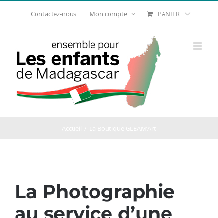
Passer
PANIER
Contactez-nous
Mon compte
au
contenu
Accueil
La Boutique GLEAM’Art
La Photographie
au service d’une