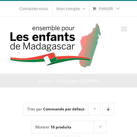
Passer
PANIER
Contactez-nous
Mon compte
au
contenu
Accueil
La Boutique GLEAM’Art
Trier par
Commande par défaut
Montrer
16 produits