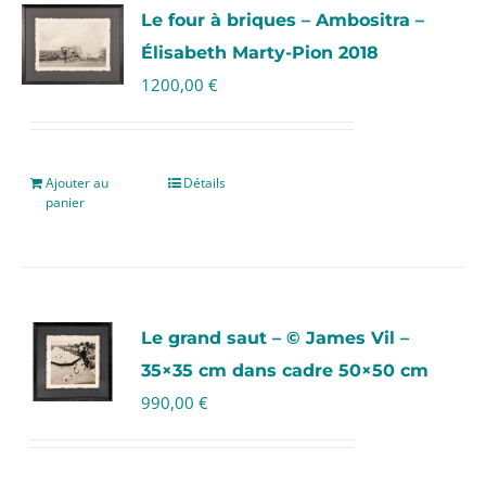
Le four à briques – Ambositra –
Élisabeth Marty-Pion 2018
1200,00
€
Ajouter au
Détails
panier
Le grand saut – © James Vil –
35×35 cm dans cadre 50×50 cm
990,00
€