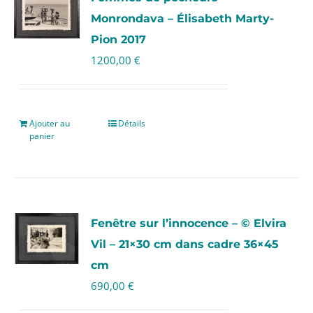
Monrondava – Élisabeth Marty-
Pion 2017
1200,00
€
Ajouter au
Détails
panier
Fenêtre sur l’innocence – © Elvira
Vil – 21×30 cm dans cadre 36×45
cm
690,00
€