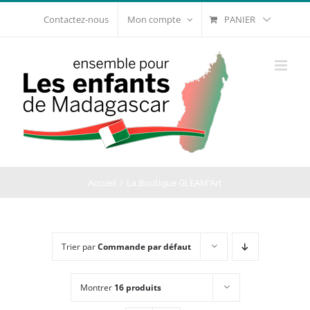
Passer
PANIER
Contactez-nous
Mon compte
au
contenu
Accueil
La Boutique GLEAM’Art
Trier par
Commande par défaut
Montrer
16 produits