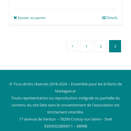
Ajouter au panier
Détails
1
2
3
© Tous droits réservés 2018-2024 – Ensemble pour les Enfants de
Madagascar
Toute représentation ou reproduction intégrale ou partielle du
contenu du site faite sans le consentement de l'association est
strictement interdite.
17 avenue de Verdun – 78290 Croissy-sur-Seine – Siret
83509323800011 – 8899B