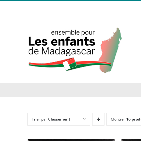
Passer
au
contenu
Trier par
Classement
Montrer
16 prod