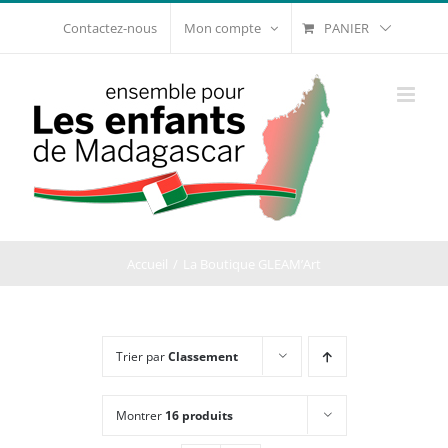
Passer
PANIER
Contactez-nous
Mon compte
au
contenu
Accueil
La Boutique GLEAM’Art
Trier par
Classement
Montrer
16 produits