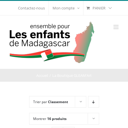
Passer
PANIER
Contactez-nous
Mon compte
au
contenu
Accueil
La Boutique GLEAM’Art
Trier par
Classement
Montrer
16 produits