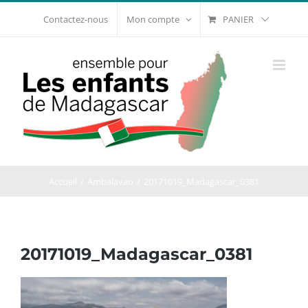
Passer
PANIER
Contactez-nous
Mon compte
au
contenu
Accueil
Ambalavao
20171019_Madagascar_0381
20171019_Madagascar_0381