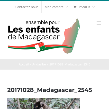
Passer
PANIER
Contactez-nous
Mon compte
au
contenu
Accueil
Andasibe
20171028_Madagascar_2545
20171028_Madagascar_2545