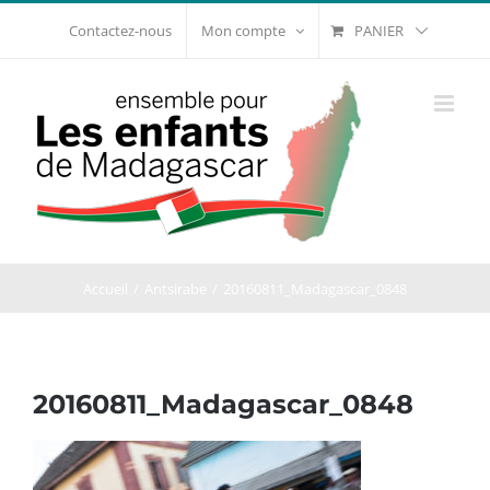
Passer
PANIER
Contactez-nous
Mon compte
au
contenu
Accueil
Antsirabe
20160811_Madagascar_0848
20160811_Madagascar_0848