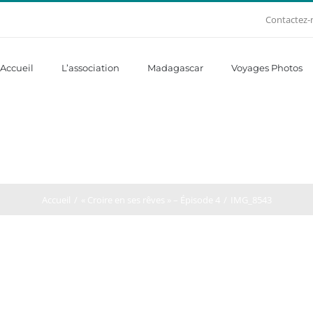
Contactez-
Accueil
L’association
Madagascar
Voyages Photos
Accueil
« Croire en ses rêves » – Épisode 4
IMG_8543