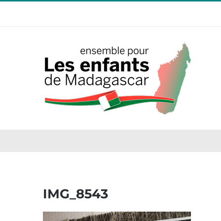
Passer
au
contenu
IMG_8543