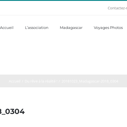
Contactez-
Accueil
L’association
Madagascar
Voyages Photos
Accueil
Du rêve à la réalité !
20181023_Madagascar-2018_0304
8_0304