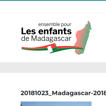
Passer
au
contenu
20181023_Madagascar-201