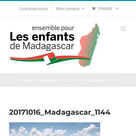
Passer
PANIER
Contactez-nous
Mon compte
au
contenu
Accueil
Fianarantsoa
20171016_Madagascar_1144
20171016_Madagascar_1144