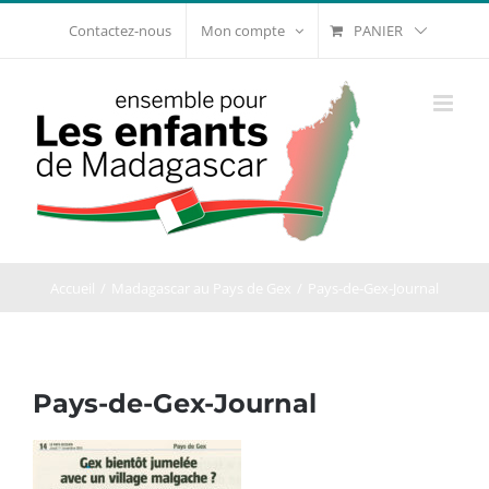
Passer
PANIER
Contactez-nous
Mon compte
au
contenu
Accueil
Madagascar au Pays de Gex
Pays-de-Gex-Journal
Pays-de-Gex-Journal