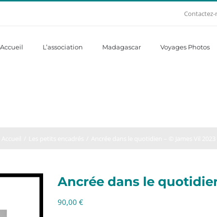
Contactez-
Accueil
L’association
Madagascar
Voyages Photos
Accueil
Les petits encadrés
Ancrée dans le quotidien – © James Vil 2023
Ancrée dans le quotidie
90,00
€