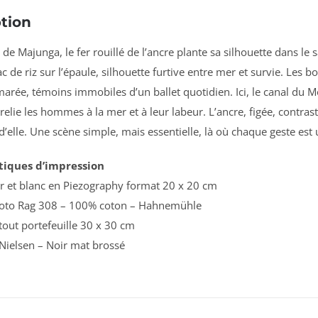
tion
e
de
Majunga,
le
fer
rouillé
de
l’ancre
plante
sa
silhouette
dans
le
s
ac
de
riz
sur
l’épaule,
silhouette
furtive
entre
mer
et
survie.
Les
bo
marée,
témoins
immobiles
d’un
ballet
quotidien.
Ici,
le
canal
du
M
relie
les
hommes
à
la
mer
et
à
leur
labeur.
L’ancre,
figée,
contras
d’elle.
Une
scène
simple,
mais
essentielle,
là
où
chaque
geste
est
tiques d’impression
ir et blanc en Piezography format 20 x 20 cm
hoto Rag 308 – 100% coton – Hahnemühle
tout portefeuille 30 x 30 cm
Nielsen – Noir mat brossé