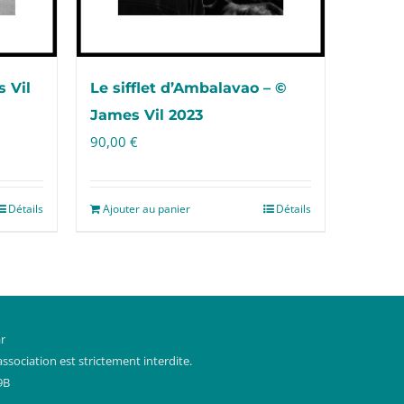
 Vil
Le sifflet d’Ambalavao – ©
James Vil 2023
90,00
€
Détails
Ajouter au panier
Détails
r
ssociation est strictement interdite.
9B