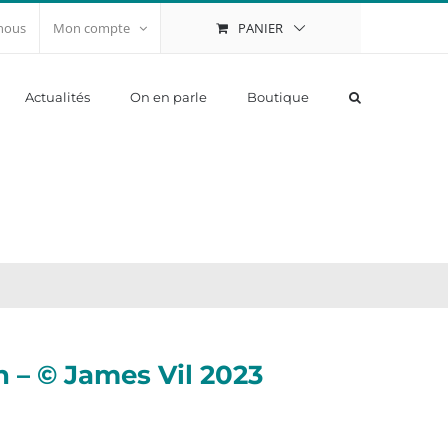
PANIER
nous
Mon compte
Actualités
On en parle
Boutique
n – © James Vil 2023