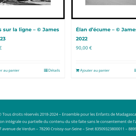
 sur la ligne – © James
Élan d’écume – © James
023
2022
€
90,00
€
er au panier
Détails
Ajouter au panier
© Tous droits réservés 2018-2024 – Ensemble pour les Enfants de Madagasca
 intégrale ou partielle du contenu du site faite sans le consentement de l'a
7 avenue de Verdun – 78290 Croissy-sur-Seine – Siret 83509323800011 – 889