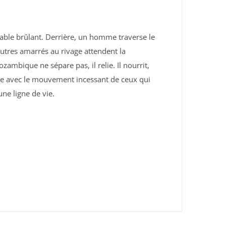
able
brûlant.
Derrière,
un
homme
traverse
le
utres
amarrés
au
rivage
attendent
la
ozambique
ne
sépare
pas,
il
relie.
Il
nourrit,
te
avec
le
mouvement
incessant
de
ceux
qui
une
ligne
de
vie.