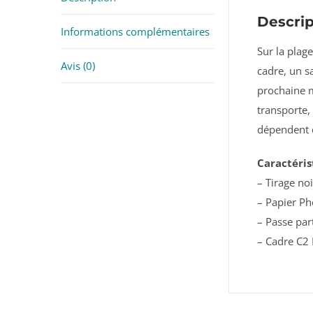
Descrip
Informations complémentaires
Sur
la
plag
Avis (0)
cadre,
un
s
prochaine
transporte,
dépendent
Caractéris
– Tirage no
– Papier P
– Passe par
– Cadre C2 