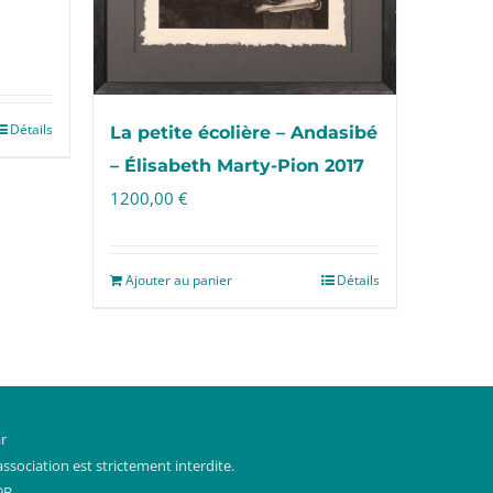
Détails
La petite écolière – Andasibé
– Élisabeth Marty-Pion 2017
1200,00
€
Ajouter au panier
Détails
r
ssociation est strictement interdite.
9B