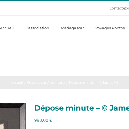
Contactez-
Accueil
L’association
Madagascar
Voyages Photos
Accueil
Œuvres sur Antemoro
Dépose minute – © James Vil
Dépose minute – © Jame
990,00
€