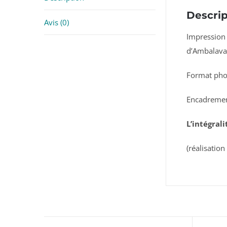
Descrip
Avis (0)
Impression 
d’Ambalava
Format pho
Encadremen
L’intégral
(réalisatio