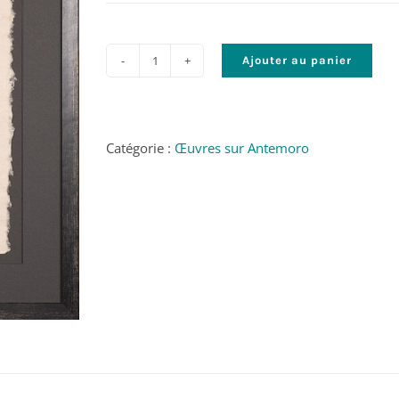
Ajouter au panier
quantité
de
Dépose
minute
Catégorie :
Œuvres sur Antemoro
-
©
James
Vil