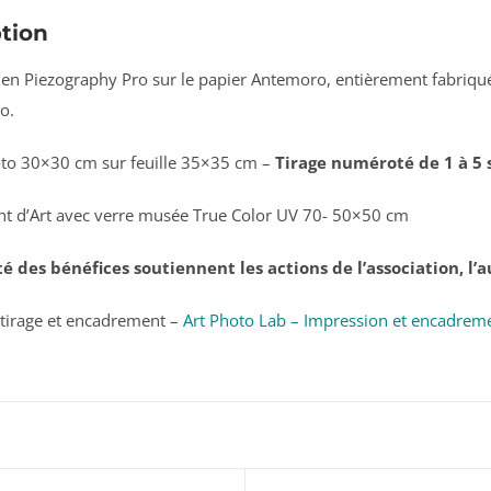
tion
en Piezography Pro sur le papier Antemoro, entièrement fabriqué
o.
to 30×30 cm sur feuille 35×35 cm –
Tirage numéroté de 1 à 5 
t d’Art avec verre musée True Color UV 70- 50×50 cm
ité des bénéfices soutiennent les actions de l’association, l’
n tirage et encadrement –
Art Photo Lab – Impression et encadreme