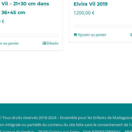
a Vil – 21×30 cm dans
Elvira Vil 2019
 36×45 cm
1200,00
€
0
€
Ajouter au panier
er au panier
Détails
© Tous droits réservés 2018-2024 – Ensemble pour les Enfants de Madagasca
 intégrale ou partielle du contenu du site faite sans le consentement de l'a
7 avenue de Verdun – 78290 Croissy-sur-Seine – Siret 83509323800011 – 889