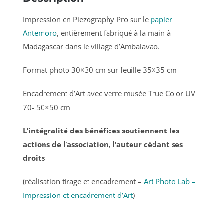
dans
Impression en Piezography Pro sur le
papier
cadre
Antemoro
, entièrement fabriqué à la main à
50x50
Madagascar dans le village d’Ambalavao.
cm
Format photo 30×30 cm sur feuille 35×35 cm
Encadrement d’Art avec verre musée True Color UV
70- 50×50 cm
L’intégralité des bénéfices soutiennent les
actions de l’association, l’auteur cédant ses
droits
(réalisation tirage et encadrement –
Art Photo Lab –
Impression et encadrement d’Art
)