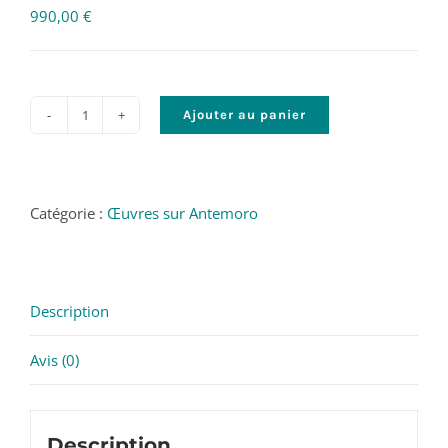
990,00
€
Ajouter au panier
quantité
de
Lever
de
Catégorie :
Œuvres sur Antemoro
rideau
-
©
Description
James
Vil
Avis (0)
-
35x35
cm
Description