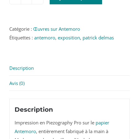
quantité
de
À
une
Catégorie :
Œuvres sur Antemoro
passante
Étiquettes :
antemoro
,
exposition
,
patrick delmas
-
Andasibé
-
Description
Patrick
Delmas
Avis (0)
2018
Description
Impression en Piezography Pro sur le
papier
Antemoro
, entièrement fabriqué à la main à