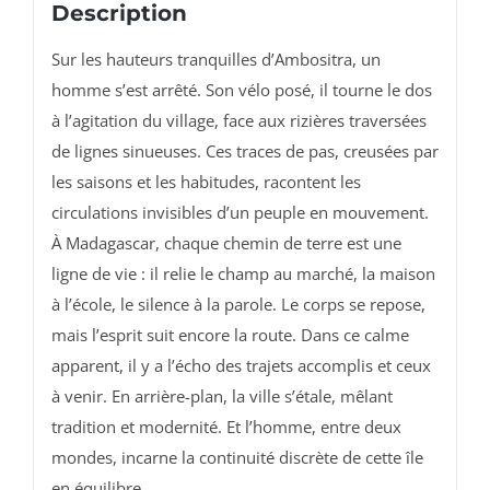
Description
Sur
les
hauteurs
tranquilles
d’Ambositra,
un
homme
s’est
arrêté.
Son
vélo
posé,
il
tourne
le
dos
à
l’agitation
du
village,
face
aux
rizières
traversées
de
lignes
sinueuses.
Ces
traces
de
pas,
creusées
par
les
saisons
et
les
habitudes,
racontent
les
circulations
invisibles
d’un
peuple
en
mouvement.
À
Madagascar,
chaque
chemin
de
terre
est
une
ligne
de
vie :
il
relie
le
champ
au
marché,
la
maison
à
l’école,
le
silence
à
la
parole.
Le
corps
se
repose,
mais
l’esprit
suit
encore
la
route.
Dans
ce
calme
apparent,
il
y
a
l’écho
des
trajets
accomplis
et
ceux
à
venir.
En
arrière-
plan,
la
ville
s’étale,
mêlant
tradition
et
modernité.
Et
l’homme,
entre
deux
mondes,
incarne
la
continuité
discrète
de
cette
île
en
équilibre.