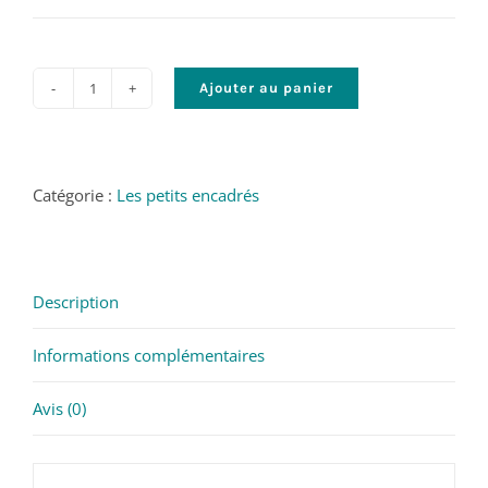
Ajouter au panier
quantité
de
Repos
sur
Catégorie :
Les petits encadrés
la
ligne
-
Description
©
James
Informations complémentaires
Vil
2023
Avis (0)