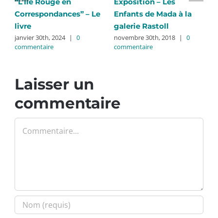
“L’Île Rouge en
Exposition – Les
L
Correspondances” – Le
Enfants de Mada à la
P
livre
galerie Rastoll
M
janvier 30th, 2024
|
0
novembre 30th, 2018
|
0
n
commentaire
commentaire
c
Laisser un
commentaire
Commentaire