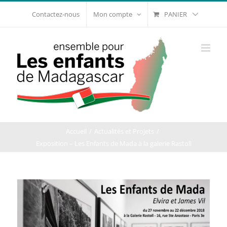
Passer
PANIER
Contactez-nous
Mon compte
au
contenu
Accueil
Actualités et Projets
Exposition – Les Enfants de Mada à la galerie Rastoll
Voir
l'image
agrandie