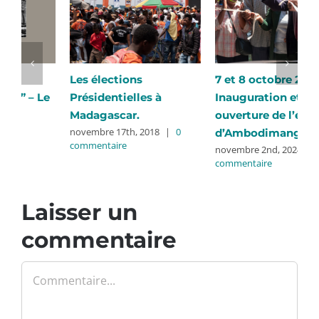
Les élections
7 et 8 octobre 2024 –
E
e
Présidentielles à
Inauguration et
R
Madagascar.
ouverture de l’école
A
novembre 17th, 2018
|
0
j
d’Ambodimanga
commentaire
c
novembre 2nd, 2024
|
0
commentaire
Laisser un
commentaire
Commentaire