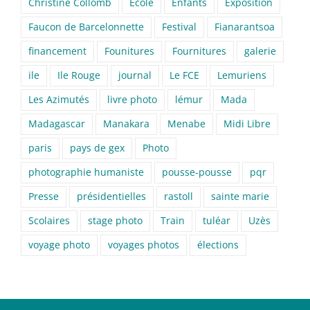
Christine Collomb
Ecole
Enfants
Exposition
Faucon de Barcelonnette
Festival
Fianarantsoa
financement
Founitures
Fournitures
galerie
ile
Ile Rouge
journal
Le FCE
Lemuriens
Les Azimutés
livre photo
lémur
Mada
Madagascar
Manakara
Menabe
Midi Libre
paris
pays de gex
Photo
photographie humaniste
pousse-pousse
pqr
Presse
présidentielles
rastoll
sainte marie
Scolaires
stage photo
Train
tuléar
Uzès
voyage photo
voyages photos
élections