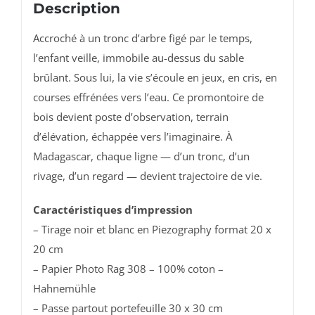
Description
Accroché
à
un
tronc
d’arbre
figé
par
le
temps,
l’enfant
veille,
immobile
au-
dessus
du
sable
brûlant.
Sous
lui,
la
vie
s’écoule
en
jeux,
en
cris,
en
courses
effrénées
vers
l’eau.
Ce
promontoire
de
bois
devient
poste
d’observation,
terrain
d’élévation,
échappée
vers
l’imaginaire.
À
Madagascar,
chaque
ligne —
d’un
tronc,
d’un
rivage,
d’un
regard —
devient
trajectoire
de
vie.
Caractéristiques d’impression
– Tirage noir et blanc en Piezography format 20 x
20 cm
– Papier Photo Rag 308 – 100% coton –
Hahnemühle
– Passe partout portefeuille 30 x 30 cm