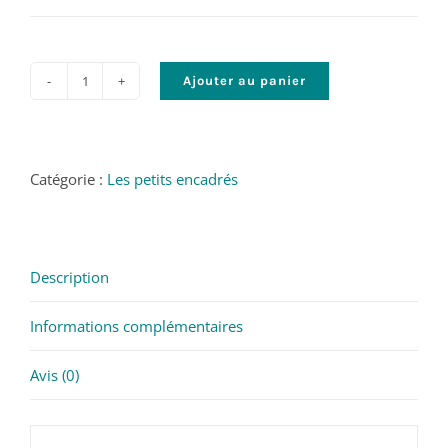
Ajouter au panier
quantité
de
Le
guet
Catégorie :
Les petits encadrés
de
l'enfance
-
Description
©
James
Informations complémentaires
Vil
2022
Avis (0)