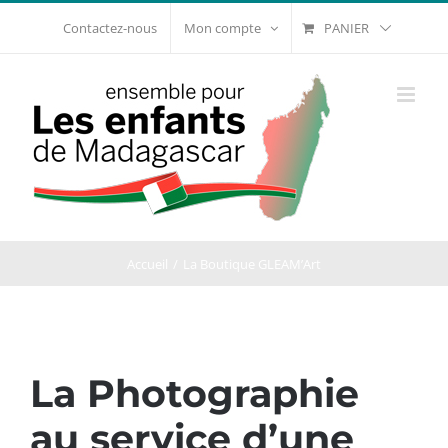
Passer
PANIER
Contactez-nous
Mon compte
au
contenu
Accueil
La Boutique GLEAM’Art
La Photographie
au service d’une