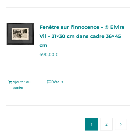
Fenêtre sur l’innocence – © Elvira
Vil – 21×30 cm dans cadre 36×45
cm
690,00
€
Ajouter au
Détails
panier
1
2