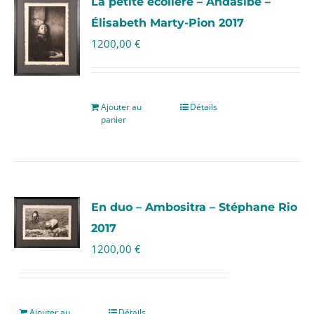
La petite écolière – Andasibé –
Élisabeth Marty-Pion 2017
1200,00
€
Ajouter au
Détails
panier
En duo – Ambositra – Stéphane Rio
2017
1200,00
€
Ajouter au
Détails