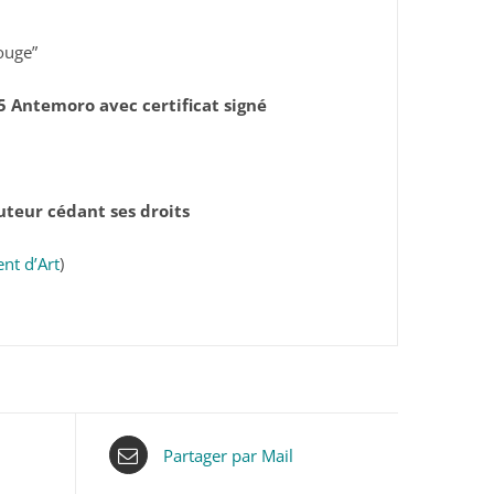
Rouge”
5 Antemoro avec certificat signé
auteur cédant ses droits
nt d’Art
)
Partager par Mail