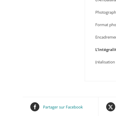
Photographi
Format pho
Encadremen
L’intégral
(réalisatio
Partager sur Facebook