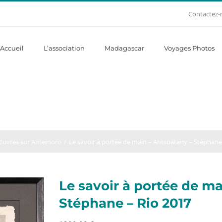
Contactez-
Accueil
L’association
Madagascar
Voyages Photos
uvres sur Antemoro
Le savoir à portée de main – Antsoatany – Stéphane
Le savoir à portée de m
Stéphane – Rio 2017