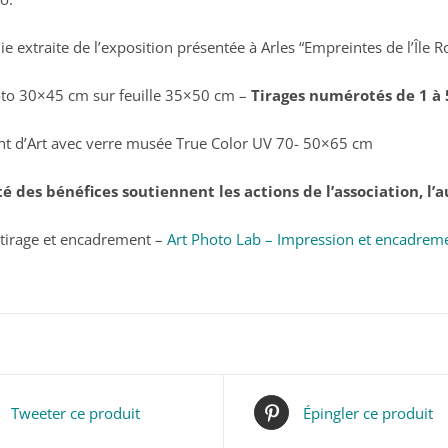
-
Rio
e extraite de l’exposition présentée à Arles “Empreintes de l’Île 
2017
to 30×45 cm sur feuille 35×50 cm –
Tirages numérotés de 1 à 
t d’Art avec verre musée True Color UV 70- 50×65 cm
ité des bénéfices soutiennent les actions de l’association, l’
n tirage et encadrement –
Art Photo Lab – Impression et encadreme
Tweeter ce produit
Épingler ce produit