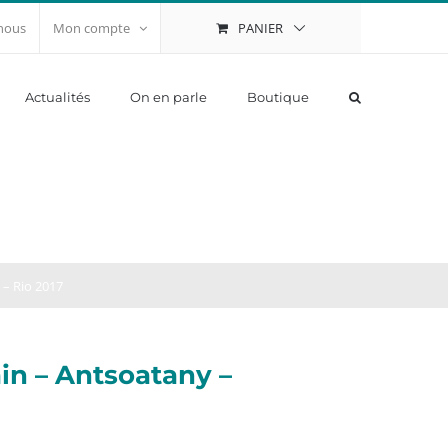
PANIER
nous
Mon compte
Actualités
On en parle
Boutique
 – Rio 2017
ain – Antsoatany –