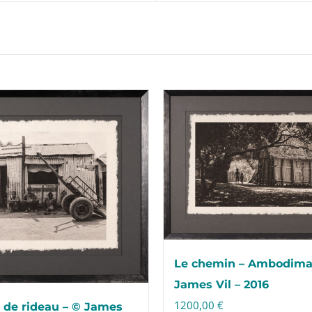
Le chemin – Ambodima
James Vil – 2016
1200,00
€
 de rideau – © James