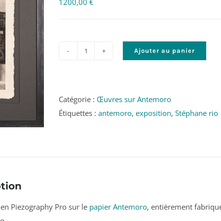
1200,00
€
Ajouter au panier
quantité
de
Le
savoir
Catégorie :
Œuvres sur Antemoro
à
Étiquettes :
antemoro
,
exposition
,
Stéphane rio
portée
de
main
-
Antsoatany
tion
-
en Piezography Pro sur le
papier Antemoro
, entièrement fabriqu
Stéphane
o.