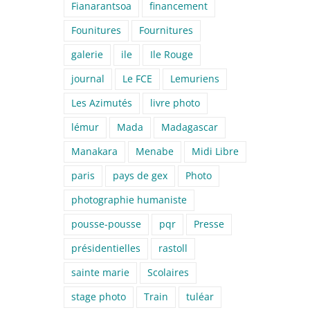
Fianarantsoa
financement
Founitures
Fournitures
galerie
ile
Ile Rouge
journal
Le FCE
Lemuriens
Les Azimutés
livre photo
lémur
Mada
Madagascar
Manakara
Menabe
Midi Libre
paris
pays de gex
Photo
photographie humaniste
pousse-pousse
pqr
Presse
présidentielles
rastoll
sainte marie
Scolaires
stage photo
Train
tuléar