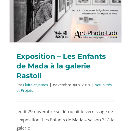
Exposition – Les Enfants
de Mada à la galerie
Rastoll
Par
Elvira et James
|
novembre 30th, 2018
|
Actualités
Exposition – Les Enfants de Mada à la
et Projets
galerie Rastoll
Jeudi 29 novembre se déroulait le vernissage de
l’exposition “Les Enfants de Mada – saison 3” à la
galerie