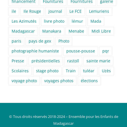
financement
Founitures
Fournitures
galerie
ile
Ile Rouge
journal
Le FCE
Lemuriens
Les Azimutés
livre photo
lémur
Mada
Madagascar
Manakara
Menabe
Midi Libre
paris
pays de gex
Photo
photographie humaniste
pousse-pousse
pqr
Presse
présidentielles
rastoll
sainte marie
Scolaires
stage photo
Train
tuléar
Uzès
voyage photo
voyages photos
élections
© Tous droits réservés 2018-2024 – Ensemble pour les Enfants de
Madagascar