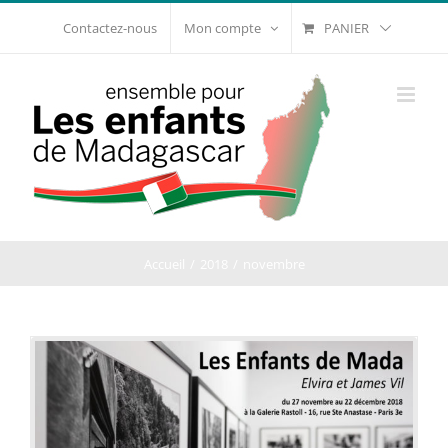
Passer
PANIER
Contactez-nous
Mon compte
au
contenu
Accueil
2018
novembre