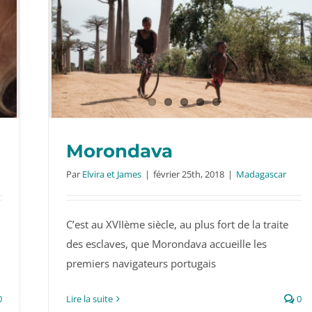
Morondava
Par
Elvira et James
|
février 25th, 2018
|
Madagascar
C’est au XVIIème siècle, au plus fort de la traite
Morondava
des esclaves, que Morondava accueille les
premiers navigateurs portugais
0
Lire la suite
0