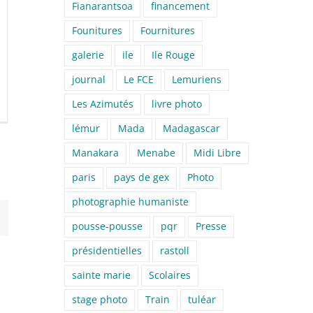
Fianarantsoa
financement
Founitures
Fournitures
galerie
ile
Ile Rouge
journal
Le FCE
Lemuriens
Les Azimutés
livre photo
lémur
Mada
Madagascar
Manakara
Menabe
Midi Libre
paris
pays de gex
Photo
photographie humaniste
pousse-pousse
pqr
Presse
présidentielles
rastoll
sainte marie
Scolaires
stage photo
Train
tuléar