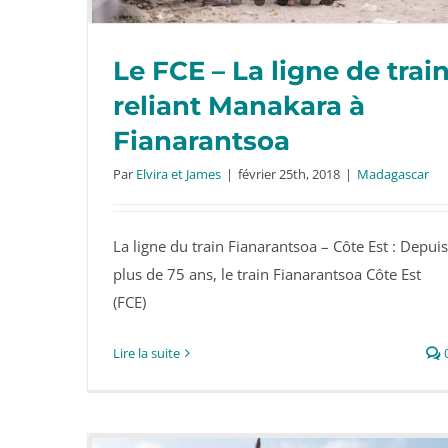
Le FCE – La ligne de trai
reliant Manakara à
Fianarantsoa
Le FCE – La ligne de train reliant
Par
Elvira et James
|
février 25th, 2018
|
Madagascar
Manakara à Fianarantsoa
La ligne du train Fianarantsoa – Côte Est : Depuis
plus de 75 ans, le train Fianarantsoa Côte Est
(FCE)
Lire la suite