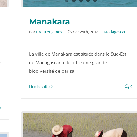
n
Manakara
Par
Elvira et James
|
février 25th, 2018
|
Madagascar
La ville de Manakara est située dans le Sud-Est
Manakara
de Madagascar, elle offre une grande
biodiversité de par sa
Lire la suite
0
0