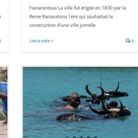
Fianarantsoa La ville fut érigée en 1830 par la
Fianarantsoa
e
Reine Ranavalona 1ère qui souhaitait la
construction d'une ville jumelle
0
Lire la suite
0