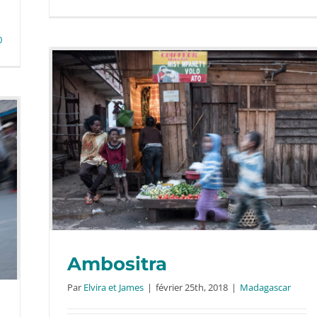
0
Ambositra
Par
Elvira et James
|
février 25th, 2018
|
Madagascar