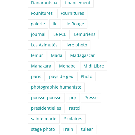
Fianarantsoa
financement
Founitures
Fournitures
galerie
ile
Ile Rouge
journal
Le FCE
Lemuriens
Les Azimutés
livre photo
lémur
Mada
Madagascar
Manakara
Menabe
Midi Libre
paris
pays de gex
Photo
photographie humaniste
pousse-pousse
pqr
Presse
présidentielles
rastoll
sainte marie
Scolaires
stage photo
Train
tuléar