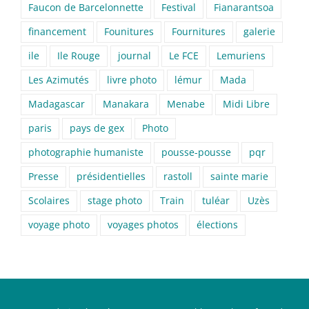
Faucon de Barcelonnette
Festival
Fianarantsoa
financement
Founitures
Fournitures
galerie
ile
Ile Rouge
journal
Le FCE
Lemuriens
Les Azimutés
livre photo
lémur
Mada
Madagascar
Manakara
Menabe
Midi Libre
paris
pays de gex
Photo
photographie humaniste
pousse-pousse
pqr
Presse
présidentielles
rastoll
sainte marie
Scolaires
stage photo
Train
tuléar
Uzès
voyage photo
voyages photos
élections