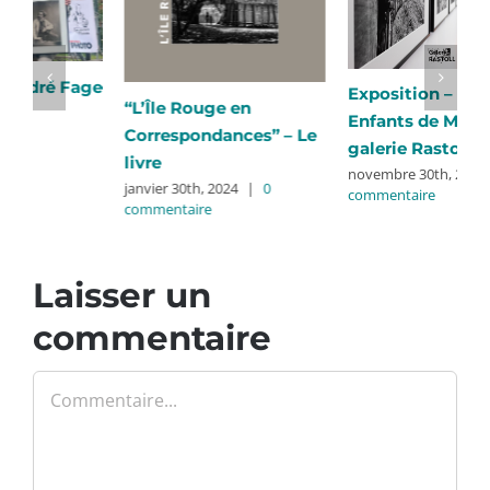
Exposition – Les
7 et 8 octobre 2024 –
Enfants de Mada à la
Inauguration et
e
galerie Rastoll
ouverture de l’école
novembre 30th, 2018
|
0
d’Ambodimanga
commentaire
novembre 2nd, 2024
|
0
commentaire
E
R
Laisser un
A
commentaire
j
c
Commentaire