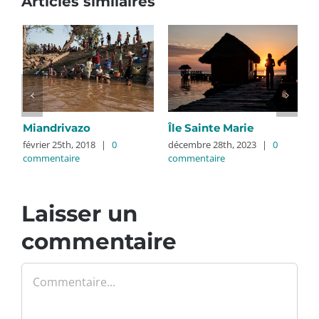
Articles similaires
Miandrivazo
Île Sainte Marie
L
février 25th, 2018
|
0
décembre 28th, 2023
|
0
M
commentaire
commentaire
n
c
Laisser un
commentaire
Commentaire