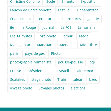
Christine Collomb
Ecole
Enfants
Exposition
Faucon de Barcelonnette
Festival
Fianarantsoa
financement
Founitures
Fournitures
galerie
ile
Ile Rouge
journal
Le FCE
Lemuriens
Les Azimutés
livre photo
lémur
Mada
Madagascar
Manakara
Menabe
Midi Libre
paris
pays de gex
Photo
photographie humaniste
pousse-pousse
pqr
Presse
présidentielles
rastoll
sainte marie
Scolaires
stage photo
Train
tuléar
Uzès
voyage photo
voyages photos
élections