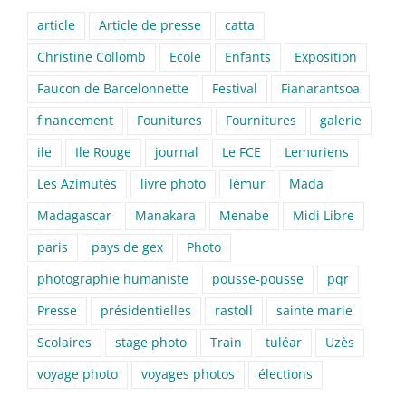
article
Article de presse
catta
Christine Collomb
Ecole
Enfants
Exposition
Faucon de Barcelonnette
Festival
Fianarantsoa
financement
Founitures
Fournitures
galerie
ile
Ile Rouge
journal
Le FCE
Lemuriens
Les Azimutés
livre photo
lémur
Mada
Madagascar
Manakara
Menabe
Midi Libre
paris
pays de gex
Photo
photographie humaniste
pousse-pousse
pqr
Presse
présidentielles
rastoll
sainte marie
Scolaires
stage photo
Train
tuléar
Uzès
voyage photo
voyages photos
élections