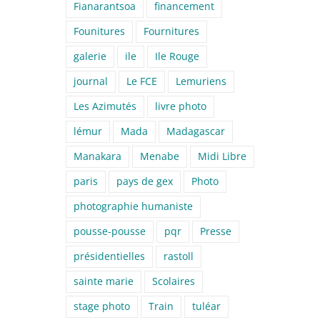
Fianarantsoa
financement
Founitures
Fournitures
galerie
ile
Ile Rouge
journal
Le FCE
Lemuriens
Les Azimutés
livre photo
lémur
Mada
Madagascar
Manakara
Menabe
Midi Libre
paris
pays de gex
Photo
photographie humaniste
pousse-pousse
pqr
Presse
présidentielles
rastoll
sainte marie
Scolaires
stage photo
Train
tuléar