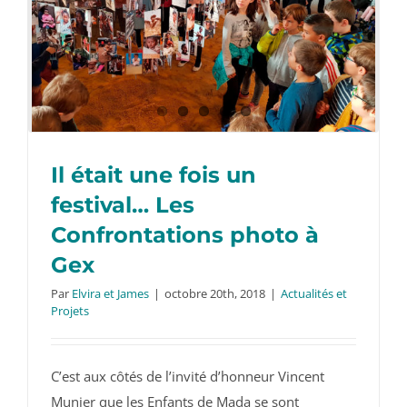
Il était une fois un
festival… Les
Confrontations photo à
Gex
Il était une fois un festival… Les
Confrontations photo à Gex
Par
Elvira et James
|
octobre 20th, 2018
|
Actualités et
Projets
C’est aux côtés de l’invité d’honneur Vincent
Munier que les Enfants de Mada se sont