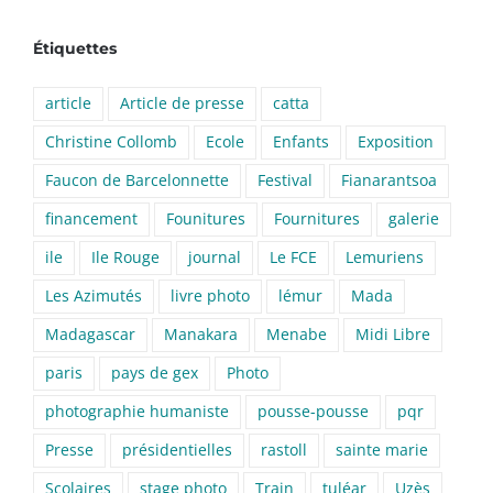
Étiquettes
article
Article de presse
catta
Christine Collomb
Ecole
Enfants
Exposition
Faucon de Barcelonnette
Festival
Fianarantsoa
financement
Founitures
Fournitures
galerie
ile
Ile Rouge
journal
Le FCE
Lemuriens
Les Azimutés
livre photo
lémur
Mada
Madagascar
Manakara
Menabe
Midi Libre
paris
pays de gex
Photo
photographie humaniste
pousse-pousse
pqr
Presse
présidentielles
rastoll
sainte marie
Scolaires
stage photo
Train
tuléar
Uzès