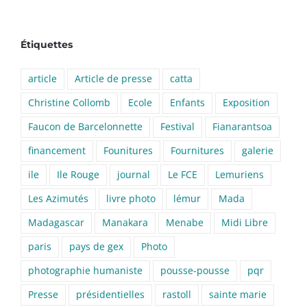
Étiquettes
article
Article de presse
catta
Christine Collomb
Ecole
Enfants
Exposition
Faucon de Barcelonnette
Festival
Fianarantsoa
financement
Founitures
Fournitures
galerie
ile
Ile Rouge
journal
Le FCE
Lemuriens
Les Azimutés
livre photo
lémur
Mada
Madagascar
Manakara
Menabe
Midi Libre
paris
pays de gex
Photo
photographie humaniste
pousse-pousse
pqr
Presse
présidentielles
rastoll
sainte marie