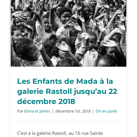
Les Enfants de Mada à la
galerie Rastoll jusqu’au 22
décembre 2018
Par
Elvira et James
|
décembre 1st, 2018
|
On en parle
Les Enfants de Mada à la galerie Rastoll
jusqu’au 22 décembre 2018
C'est à la galerie Rastoll, au 16 rue Sainte