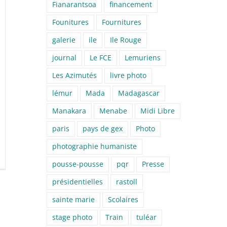
Fianarantsoa
financement
Founitures
Fournitures
galerie
ile
Ile Rouge
journal
Le FCE
Lemuriens
Les Azimutés
livre photo
lémur
Mada
Madagascar
Manakara
Menabe
Midi Libre
paris
pays de gex
Photo
photographie humaniste
pousse-pousse
pqr
Presse
présidentielles
rastoll
sainte marie
Scolaires
stage photo
Train
tuléar