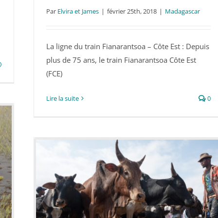
Le FCE – La ligne de train reliant
Par
Elvira et James
|
février 25th, 2018
|
Madagascar
Manakara à Fianarantsoa
La ligne du train Fianarantsoa – Côte Est : Depuis
plus de 75 ans, le train Fianarantsoa Côte Est
0
(FCE)
Lire la suite
0