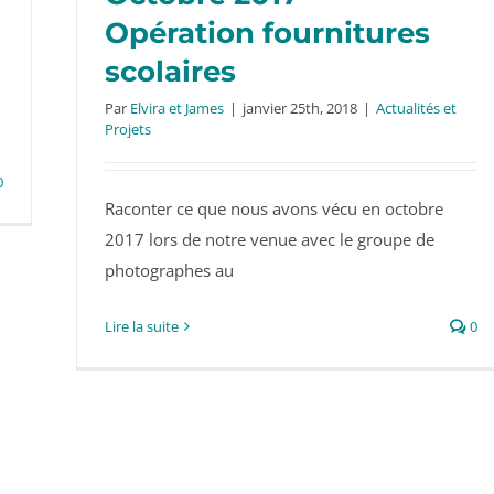
Opération fournitures
scolaires
Octobre 2017 – Opération fournitures
Par
Elvira et James
|
janvier 25th, 2018
|
Actualités et
Projets
scolaires
0
Raconter ce que nous avons vécu en octobre
2017 lors de notre venue avec le groupe de
photographes au
Lire la suite
0