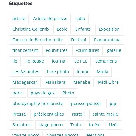
Étiquettes
article
Article de presse
catta
Christine Collomb
Ecole
Enfants
Exposition
Faucon de Barcelonnette
Festival
Fianarantsoa
financement
Founitures
Fournitures
galerie
ile
Ile Rouge
journal
Le FCE
Lemuriens
Les Azimutés
livre photo
lémur
Mada
Madagascar
Manakara
Menabe
Midi Libre
paris
pays de gex
Photo
photographie humaniste
pousse-pousse
pqr
Presse
présidentielles
rastoll
sainte marie
Scolaires
stage photo
Train
tuléar
Uzès
voyage photo
voyages photos
élections