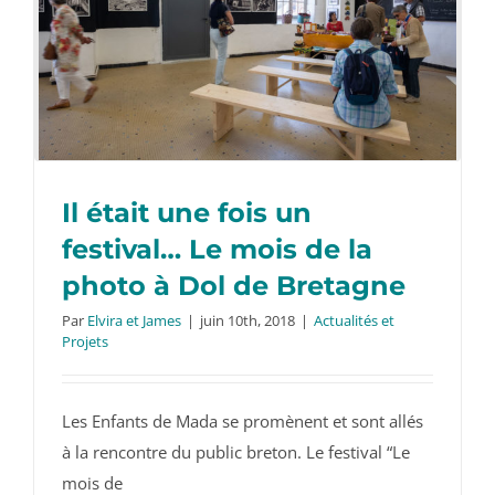
Il était une fois un
festival… Le mois de la
photo à Dol de Bretagne
Par
Elvira et James
|
juin 10th, 2018
|
Actualités et
Il était une fois un festival… Le mois de
Projets
la photo à Dol de Bretagne
Les Enfants de Mada se promènent et sont allés
à la rencontre du public breton. Le festival “Le
mois de