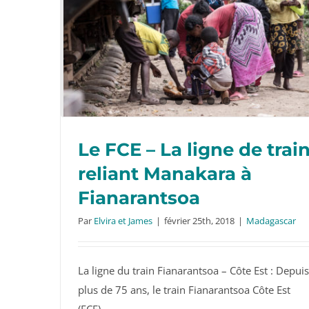
Le FCE – La ligne de trai
reliant Manakara à
Fianarantsoa
Le FCE – La ligne de train reliant
Par
Elvira et James
|
février 25th, 2018
|
Madagascar
Manakara à Fianarantsoa
La ligne du train Fianarantsoa – Côte Est : Depuis
plus de 75 ans, le train Fianarantsoa Côte Est