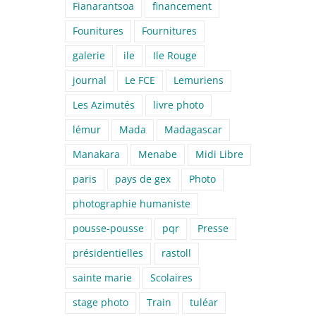
Fianarantsoa
financement
Founitures
Fournitures
galerie
ile
Ile Rouge
journal
Le FCE
Lemuriens
Les Azimutés
livre photo
lémur
Mada
Madagascar
Manakara
Menabe
Midi Libre
paris
pays de gex
Photo
photographie humaniste
pousse-pousse
pqr
Presse
présidentielles
rastoll
sainte marie
Scolaires
stage photo
Train
tuléar