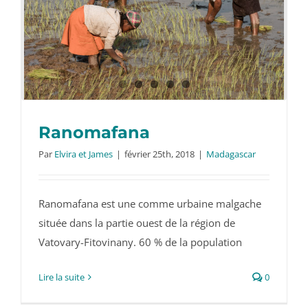
Ranomafana
Par
Elvira et James
|
février 25th, 2018
|
Madagascar
Ranomafana est une comme urbaine malgache
Ranomafana
située dans la partie ouest de la région de
Vatovary-Fitovinany. 60 % de la population
Lire la suite
0