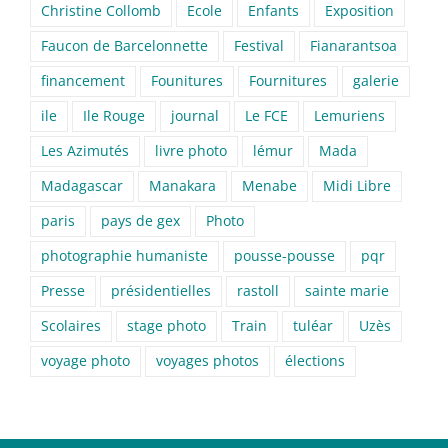
Christine Collomb
Ecole
Enfants
Exposition
Faucon de Barcelonnette
Festival
Fianarantsoa
financement
Founitures
Fournitures
galerie
ile
Ile Rouge
journal
Le FCE
Lemuriens
Les Azimutés
livre photo
lémur
Mada
Madagascar
Manakara
Menabe
Midi Libre
paris
pays de gex
Photo
photographie humaniste
pousse-pousse
pqr
Presse
présidentielles
rastoll
sainte marie
Scolaires
stage photo
Train
tuléar
Uzès
voyage photo
voyages photos
élections